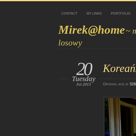
CONTACT
MY LINKS
PORTFOLIO
Mirek@home
~ 
losowy
20
Koreańs
Tuesday
Jan 2015
Original size at
326