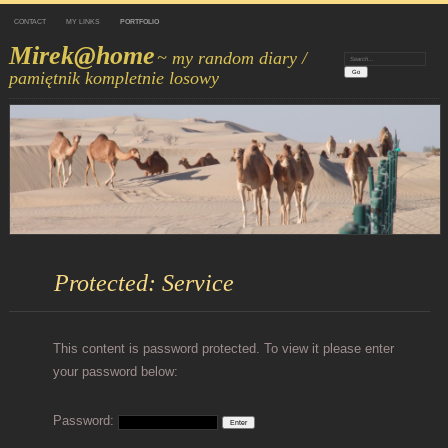
CONTACT
MY LINKS
PORTFOLIO
Mirek@home
~ my random diary /
Search:
pamiętnik kompletnie losowy
Protected: Service
This content is password protected. To view it please enter
your password below:
Password: