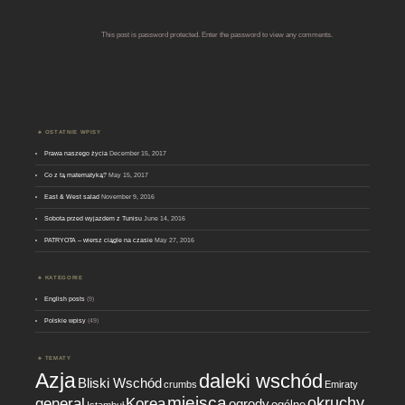
This post is password protected. Enter the password to view any comments.
OSTATNIE WPISY
Prawa naszego życia
December 15, 2017
Co z tą matematyką?
May 15, 2017
East & West salad
November 9, 2016
Sobota przed wyjazdem z Tunisu
June 14, 2016
PATRYOTA – wiersz ciągle na czasie
May 27, 2016
KATEGORIE
English posts
(9)
Polskie wpisy
(49)
TEMATY
Azja
daleki wschód
Bliski Wschód
crumbs
Emiraty
miejsca
okruchy
general
Korea
ogrody
ogólne