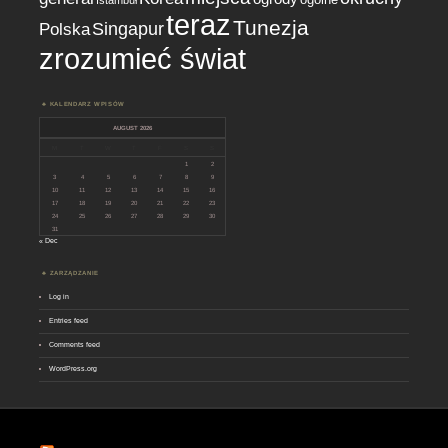
Istambuł
teraz
Tunezja
Singapur
Polska
zrozumieć świat
KALENDARZ WPISÓW
AUGUST 2026
M
T
W
T
F
S
S
1
2
3
4
5
6
7
8
9
10
11
12
13
14
15
16
17
18
19
20
21
22
23
24
25
26
27
28
29
30
31
« Dec
ZARZĄDZANIE
Log in
Entries feed
Comments feed
WordPress.org