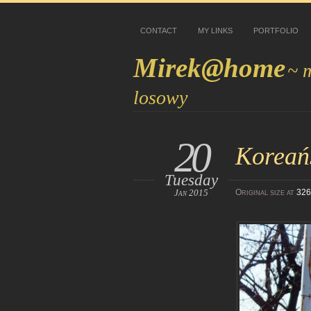
CONTACT
MY LINKS
PORTFOLIO
Mirek@home
~ 
losowy
20
Koreańs
Tuesday
Jan 2015
Original size at
326