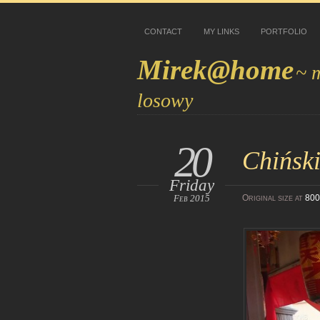
CONTACT
MY LINKS
PORTFOLIO
Mirek@home
~ 
losowy
20
Chiński
Friday
Feb 2015
Original size at
800