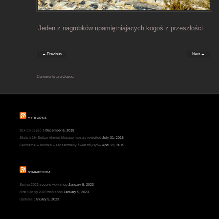
Jeden z nagrobków upamiętniajacych kogoś z przeszłości
← Previous
Next →
Comments are closed.
MY BOOKS
Szkice część 3
December 6, 2015
Sketch 19: Sultan Ahmed Mosque mosaic revisited
July 31, 2015
Geometria w kolorze – zaczarowany świat trójkątów
April 22, 2015
SYMMETRICA
Spring 2023 second workshop
January 5, 2023
First Spring 2023 workshop
January 5, 2023
Updates
January 5, 2023