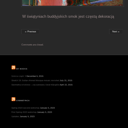
W świątyniach buddyjskich smok jest częstą dekoracją
← Previous
Next →
Comments are closed.
MY BOOKS
Szkice część 3
December 6, 2015
Sketch 19: Sultan Ahmed Mosque mosaic revisited
July 31, 2015
Geometria w kolorze – zaczarowany świat trójkątów
April 22, 2015
SYMMETRICA
Spring 2023 second workshop
January 5, 2023
First Spring 2023 workshop
January 5, 2023
Updates
January 5, 2023