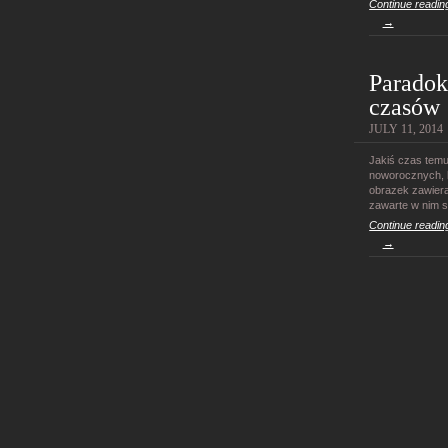
Continue readin
→
Paradok
czasów
JULY 11, 2014
Jakiś czas temu
noworocznych, k
obrazek zawiera
zawarte w nim 
Continue readin
→