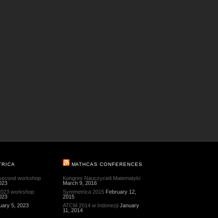
TRICA
MATHCAS CONFERENCES
 second workshop
Kongres Nauczycieli Matematyki
023
March 9, 2016
 2023 workshop
Symmetrica 2015
February 12,
023
2015
uary 5, 2023
ATCM 2014 w Indonezji
January
11, 2014