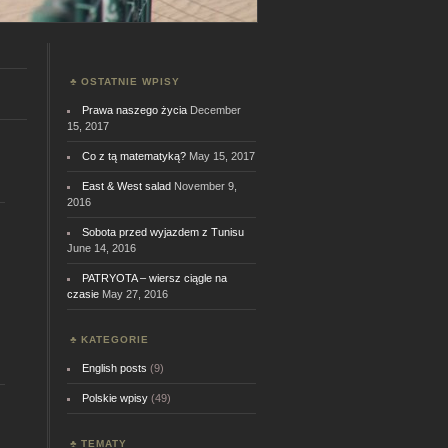
OSTATNIE WPISY
Prawa naszego życia
December
15, 2017
Co z tą matematyką?
May 15, 2017
East & West salad
November 9,
2016
Sobota przed wyjazdem z Tunisu
June 14, 2016
PATRYOTA – wiersz ciągle na
czasie
May 27, 2016
KATEGORIE
English posts
(9)
Polskie wpisy
(49)
TEMATY