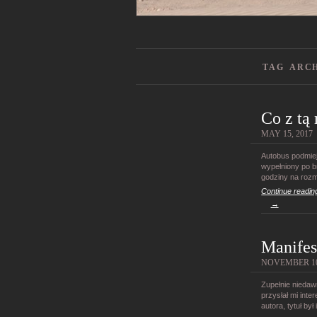
TAG ARC
Co z tą
MAY 15, 2017
Autobus podmiejs
wypełniony po b
godziny na roz
Continue readin
→
Manifes
NOVEMBER 10
Zupełnie niedaw
przysłał mi inter
autora, tytuł by