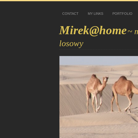
CONTACT
MY LINKS
PORTFOLIO
Mirek@home
~ 
losowy