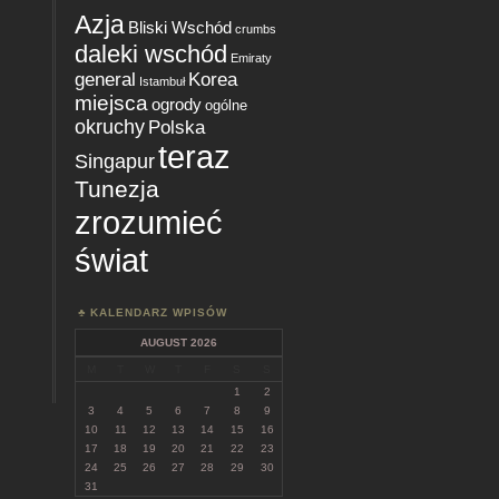
Azja
Bliski Wschód
crumbs
daleki wschód
Emiraty
general
Korea
Istambuł
miejsca
ogrody
ogólne
okruchy
Polska
teraz
Singapur
Tunezja
zrozumieć
świat
KALENDARZ WPISÓW
AUGUST 2026
M
T
W
T
F
S
S
1
2
3
4
5
6
7
8
9
10
11
12
13
14
15
16
17
18
19
20
21
22
23
24
25
26
27
28
29
30
31