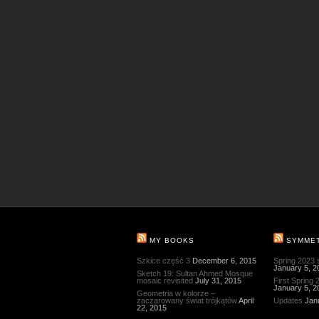
MY BOOKS
SYMME
Szkice część 3
December 6, 2015
Spring 2023
January 5, 2
Sketch 19: Sultan Ahmed Mosque
mosaic revisited
July 31, 2015
First Spring
January 5, 2
Geometria w kolorze –
zaczarowany świat trójkątów
April
Updates
Jan
22, 2015