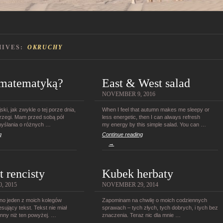
HIVES:
OKRUCHY
 matematyką?
East & West salad
NOVEMBER 9, 2016
ki, jak zwykle o tej porze dnia,
When I feel that autumn makes me sleepy or
rzegi. Mam przed sobą pół
less energetic, then I can always refresh
myślania o różnych …
my energy by this simple salad. You can …
g
Continue reading
→
t rencisty
Kubek herbaty
, 2015
NOVEMBER 29, 2014
no jeden z moich kolegów
Zapominam na chwilę o moich codziennych
esujący tekst. Tekst nie miał
sprawach – tych złych, tych dobrych, i tych bez
ł inny niż ten powyżej. …
znaczenia. Teraz nic dla mnie …