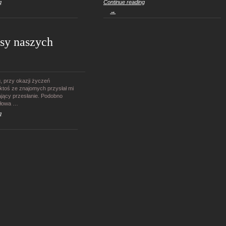
g
Continue reading
→
sy naszych
, przy okazji życzeń
toś ze znajomych przysłał mi
jący przesłanie. Podobno
słowa …
g