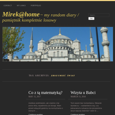
CONTACT
MY LINKS
PORTFOLIO
Mirek@home
~ my random diary /
Search:
pamiętnik kompletnie losowy
TAG ARCHIVES:
ZROZUMIEĆ ŚWIAT
Co z tą matematyką?
Wizyta u Babci
MAY 15, 2017
MARCH 15, 2016
Autobus podmiejski, jak zwykle o tej
Tym razem bez komentarza. Obrazek
porze dnia, wypełniony po brzegi. Mam
wystarczy – zastanówcie się, czy
przed sobą pół godziny na rozmyślania o
pokazana tu sytuacja nie przypomina
różnych …
wizyt waszej rodzinie? Jeśli to …
Continue reading
Continue reading