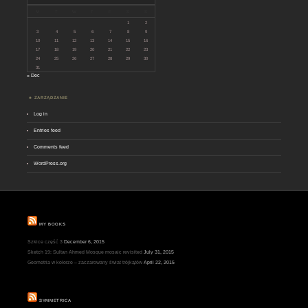
M
T
W
T
F
S
S
1
2
3
4
5
6
7
8
9
10
11
12
13
14
15
16
17
18
19
20
21
22
23
24
25
26
27
28
29
30
31
« Dec
ZARZĄDZANIE
Log in
Entries feed
Comments feed
WordPress.org
MY BOOKS
Szkice część 3
December 6, 2015
Sketch 19: Sultan Ahmed Mosque mosaic revisited
July 31, 2015
Geometria w kolorze – zaczarowany świat trójkątów
April 22, 2015
SYMMETRICA