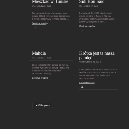
Mieszkać w Tunisie
Sidi Bou Said
OCTOBER 25, 2015
OCTOBER 19, 2015
Tak naprawdę to nie planowałem tego
Październik 14, 2015 – jest środa i
tekstu. Skłonił mnie do tego list jednego
święto religijne w Tunezji. Nie ma
z moich kolegów „Ty to masz dobrze, …
wykładów, uczelnia zamknięta. Warto
zatem wykorzystać ciepły …
Continue reading
Continue reading
→
→
Mahdia
Krótka jest ta nasza
pamięć
OCTOBER 17, 2015
SEPTEMBER 24, 2015
Skoro już jestem tak daleko od Tunisu,
to warto wykorzystać chwilę i zobaczyć
Siedzę obok kierowcy w samochodzie z
niedalekie centrum turystyczne i
Gdańska do Torunia. Z autostrady widok
wczasowe – Mahdię. …
jest raczej nijaki. Co chwilę pada
Continue reading
deszcz, czarne …
→
Continue reading
→
← Older posts