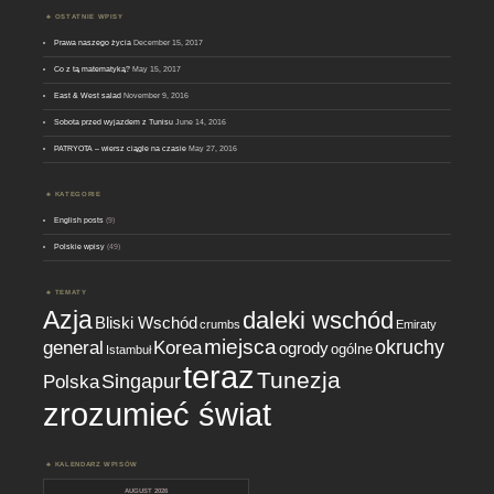
OSTATNIE WPISY
Prawa naszego życia
December 15, 2017
Co z tą matematyką?
May 15, 2017
East & West salad
November 9, 2016
Sobota przed wyjazdem z Tunisu
June 14, 2016
PATRYOTA – wiersz ciągle na czasie
May 27, 2016
KATEGORIE
English posts
(9)
Polskie wpisy
(49)
TEMATY
Azja
daleki wschód
Bliski Wschód
crumbs
Emiraty
miejsca
okruchy
general
Korea
ogrody
ogólne
Istambuł
teraz
Tunezja
Singapur
Polska
zrozumieć świat
KALENDARZ WPISÓW
AUGUST 2026