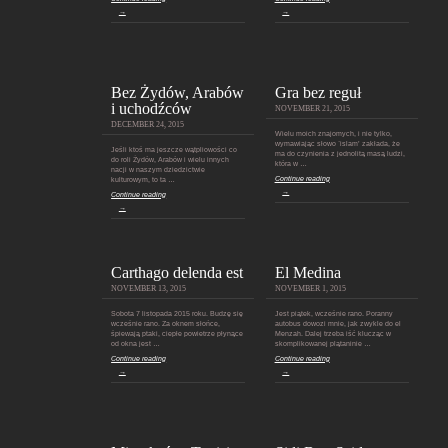
→
→
Bez Żydów, Arabów
Gra bez reguł
i uchodźców
NOVEMBER 21, 2015
DECEMBER 24, 2015
Wielu moich znajomych, i nie tylko,
wymawiając słowo `islam’ zakłada, że
Jeśli ktoś ma jeszcze wątpliowości co
ma do czynienia z jednolitą masą ludzi,
do roli Żydów, Arabów i wielu innych
która w …
nacji w naszym dziedzictwie
Continue reading
kulturowym, to ta …
→
Continue reading
→
Carthago delenda est
El Medina
NOVEMBER 13, 2015
NOVEMBER 1, 2015
Sobota 7 listopada 2015 roku. Budzę się
Jest piątek, wcześnie rano. Poranny
wcześnie rano. Za oknem słońce,
autobus dowozi mnie, jak zwykle do el
śpiewają ptaki, ciepłe powietrze płynące
Menzah. Dalej trzeba iść klucząc w
od okna jest …
skomplikowanej plątaninie …
Continue reading
Continue reading
→
→