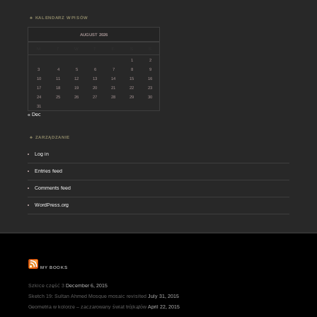
KALENDARZ WPISÓW
AUGUST 2026
M
T
W
T
F
S
S
1
2
3
4
5
6
7
8
9
10
11
12
13
14
15
16
17
18
19
20
21
22
23
24
25
26
27
28
29
30
31
« Dec
ZARZĄDZANIE
Log in
Entries feed
Comments feed
WordPress.org
MY BOOKS
Szkice część 3
December 6, 2015
Sketch 19: Sultan Ahmed Mosque mosaic revisited
July 31, 2015
Geometria w kolorze – zaczarowany świat trójkątów
April 22, 2015