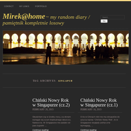
CONTACT
MY LINKS
PORTFOLIO
Mirek@home
~ my random diary /
Search:
pamiętnik kompletnie losowy
TAG ARCHIVES:
SINGAPUR
Chiński Nowy Rok
Chiński Nowy Rok
w Singapurze (cz.2)
w Singapurze (cz.1)
FEBRUARY 20, 2015
FEBRUARY 16, 2015
Obudziłem się w środku nocy, za oknem
O ile w Chinach nikt nie ma skrupułów do
rozlegał się szum tropikalnego deszczu.
użycia nazwy ‘Chiński Nowy Rok’, to w
Nareszcie. W Singapurze nie padało od
Singapurze względy polityczne
paru tygodni …
wymagają, …
Continue reading
Continue reading