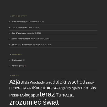
OSTATNIE WPISY
Prawa naszego życia
December 15, 2017
Co z tą matematyką?
May 15, 2017
East & West salad
November 9, 2016
Sobota przed wyjazdem z Tunisu
June 14, 2016
PATRYOTA – wiersz ciągle na czasie
May 27, 2016
KATEGORIE
English posts
(9)
Polskie wpisy
(49)
TEMATY
Azja
daleki wschód
Bliski Wschód
crumbs
Emiraty
miejsca
okruchy
general
Korea
ogrody
ogólne
Istambuł
teraz
Tunezja
Singapur
Polska
zrozumieć świat