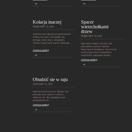
→
→
Kolacja inaczej
Spacer
wierzchołkami
FEBRUARY 15, 2015
drzew
Jedzenie jest najczęściej obowiązkiem.
FEBRUARY 10, 2015
Trzeba coś zjeść, bo żołądek się
domaga. Jemy więc z obowiązku.
Czasem napychamy się nie zwracając
Tego wpisu miało tu nie być. Nie
…
planowałem żadnych wpisów
dotyczących Singapuru. Jeszcze nie
Continue reading
skończyłem moich koreańskich
→
wspominek, papuaskie tematy …
Continue reading
→
Obudzić sie w raju
JANUARY 25, 2015
Mało kto zna to uczucie. Obudzić się
pewnego dnia, wyjrzeć za okno i
zobaczyć raj. Tak wyglądało moje
przebudzenie 25 …
Continue reading
→