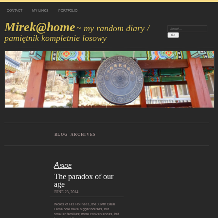
CONTACT
MY LINKS
PORTFOLIO
Mirek@home
~ my random diary /
Search:
pamiętnik kompletnie losowy
BLOG ARCHIVES
Aside
The paradox of our
age
JUNE 23, 2014
Words of His Holiness, the XIVth Dalai
Lama “We have bigger houses, but
smaller families; more conveniences, but