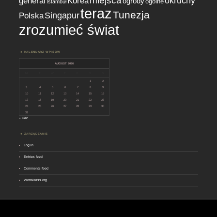
miejsca
okruchy
general
Korea
ogrody
ogólne
Istambuł
teraz
Tunezja
Singapur
Polska
zrozumieć świat
KALENDARZ WPISÓW
AUGUST 2026
M
T
W
T
F
S
S
1
2
3
4
5
6
7
8
9
10
11
12
13
14
15
16
17
18
19
20
21
22
23
24
25
26
27
28
29
30
31
« Dec
ZARZĄDZANIE
Log in
Entries feed
Comments feed
WordPress.org