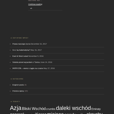
less time. We …
Continue reading
→
OSTATNIE WPISY
Prawa naszego życia
December 15, 2017
Co z tą matematyką?
May 15, 2017
East & West salad
November 9, 2016
Sobota przed wyjazdem z Tunisu
June 14, 2016
PATRYOTA – wiersz ciągle na czasie
May 27, 2016
KATEGORIE
English posts
(9)
Polskie wpisy
(49)
TEMATY
Azja
daleki wschód
Bliski Wschód
crumbs
Emiraty