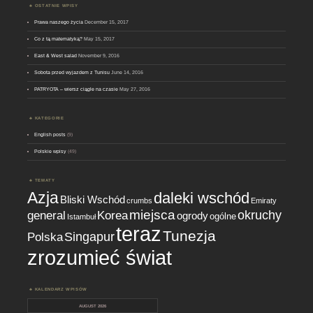
OSTATNIE WPISY
Prawa naszego życia
December 15, 2017
Co z tą matematyką?
May 15, 2017
East & West salad
November 9, 2016
Sobota przed wyjazdem z Tunisu
June 14, 2016
PATRYOTA – wiersz ciągle na czasie
May 27, 2016
KATEGORIE
English posts
(9)
Polskie wpisy
(49)
TEMATY
Azja
daleki wschód
Bliski Wschód
crumbs
Emiraty
miejsca
okruchy
general
Korea
ogrody
ogólne
Istambuł
teraz
Tunezja
Singapur
Polska
zrozumieć świat
KALENDARZ WPISÓW
AUGUST 2026