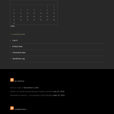
M
T
W
T
F
S
S
1
2
3
4
5
6
7
8
9
10
11
12
13
14
15
16
17
18
19
20
21
22
23
24
25
26
27
28
29
30
31
« Dec
ZARZĄDZANIE
Log in
Entries feed
Comments feed
WordPress.org
MY BOOKS
Szkice część 3
December 6, 2015
Sketch 19: Sultan Ahmed Mosque mosaic revisited
July 31, 2015
Geometria w kolorze – zaczarowany świat trójkątów
April 22, 2015
SYMMETRICA