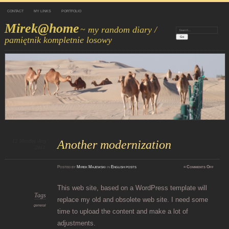
CONTACT
MY LINKS
PORTFOLIO
Mirek@home
~ my random diary /
Search:
pamiętnik kompletnie losowy
12
Monday
Aug
Another modernization
2013
on
Posted
by
Mirek Majewski
in
English posts
≈
Comments Off
Anothe
moderni
This web site, based on a WordPress template will
Tags
replace my old and obsolete web site. I need some
general
time to upload the content and make a lot of
adjustments.