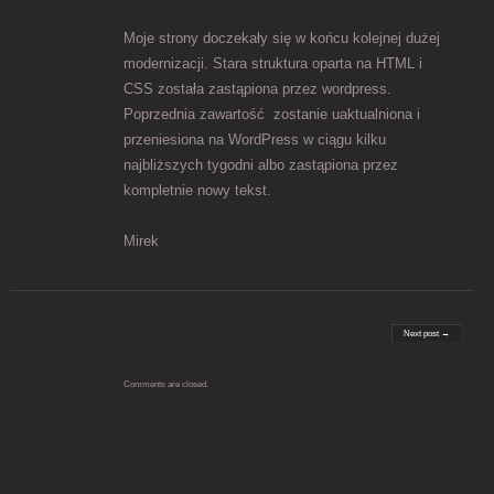
Moje strony doczekały się w końcu kolejnej dużej
modernizacji. Stara struktura oparta na HTML i
CSS została zastąpiona przez wordpress.
Poprzednia zawartość zostanie uaktualniona i
przeniesiona na WordPress w ciągu kilku
najbliższych tygodni albo zastąpiona przez
kompletnie nowy tekst.
Mirek
Post navigation
Next post →
Comments are closed.