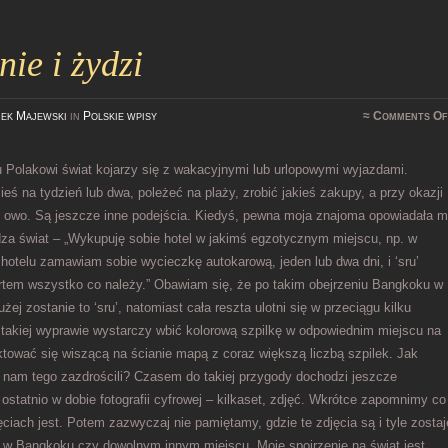
ie i żydzi
ek Majewski
in
Polskie wpisy
≈
Comments Of
 Polakowi świat kojarzy się z wakacyjnymi lub urlopowymi wyjazdami.
eś na tydzień lub dwa, poleżeć na plaży, zrobić jakieś zakupy, a przy okazji
i owo. Są jeszcze inne podejścia. Kiedyś, pewna moja znajoma opowiadała m
dza świat – „Wykupuję sobie hotel w jakimś egzotycznym miejscu, np. w
hotelu zamawiam sobie wycieczkę autokarową, jeden lub dwa dni, i ‘sru’
tem wszystko co należy.” Obawiam się, że po takim obejrzeniu Bangkoku w
użej zostanie to ‘sru’, natomiast cała reszta ulotni się w przeciągu kilku
 takiej wyprawie wystarczy wbić kolorową szpilkę w odpowiednim miejscu na
ktować się wiszącą na ścianie mapą z coraz większą liczbą szpilek. Jak
 nam tego zazdrościli? Czasem do takiej przygody dochodzi jeszcze
, ostatnio w dobie fotografii cyfrowej – kilkaset, zdjęć. Wkrótce zapomnimy co
ęciach jest. Potem zazwyczaj nie pamiętamy, gdzie te zdjęcia są i tyle zostaj
 w Bangkoku czy dowolnym innym miejscu. Moje spojrzenie na świat jest