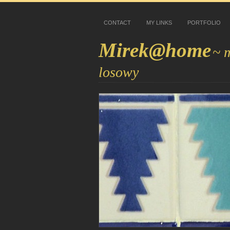
CONTACT
MY LINKS
PORTFOLIO
Mirek@home
~ 
losowy