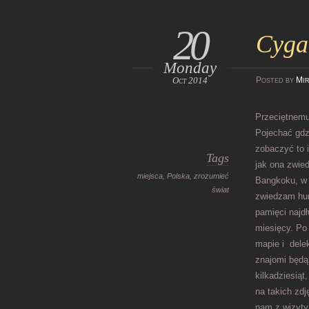
20
Cygan
Monday
Oct 2014
Posted
by
Mir
Przeciętnemu
Pojechać gdzi
zobaczyć to 
Tags
jak ona zwie
miejsca
,
Polska
,
zrozumieć
Bangkoku, w 
świat
zwiedzam hur
pamięci najdł
miesięcy. Po
mapie i dele
znajomi będą
kilkadziesiąt
na takich zdj
nam z wizyty