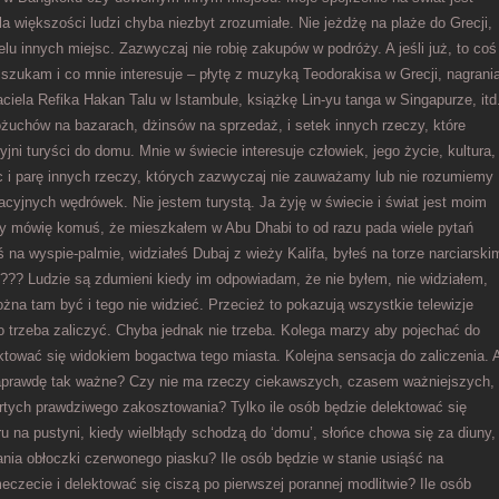
dla większości ludzi chyba niezbyt zrozumiałe.
Nie jeżdżę na plaże do Grecji,
ielu innych miejsc. Zazwyczaj nie robię zakupów w podróży. A jeśli już, to coś
 szukam i co mnie interesuje – płytę z muzyką Teodorakisa w Grecji, nagrani
ciela Refika Hakan Talu w Istambule, książkę Lin-yu tanga w Singapurze, itd
ożuchów na bazarach, dżinsów na sprzedaż, i setek innych rzeczy, które
ni turyści do domu. Mnie w świecie interesuje człowiek, jego życie, kultura,
sc i parę innych rzeczy, których zazwyczaj nie zauważamy lub nie rozumiemy
cyjnych wędrówek. Nie jestem turystą. Ja żyję w świecie i świat jest moim
 mówię komuś, że mieszkałem w Abu Dhabi to od razu pada wiele pytań
ś na wyspie-palmie, widziałeś Dubaj z wieży Kalifa, byłeś na torze narciarski
??? Ludzie są zdumieni kiedy im odpowiadam, że nie byłem, nie widziałem,
ożna tam być i tego nie widzieć. Przecież to pokazują wszystkie telewizje
to trzeba zaliczyć. Chyba jednak nie trzeba. Kolega marzy aby pojechać do
ektować się widokiem bogactwa tego miasta. Kolejna sensacja do zaliczenia. 
naprawdę tak ważne? Czy nie ma rzeczy ciekawszych, czasem ważniejszych,
tych prawdziwego zakosztowania? Tylko ile osób będzie delektować się
u na pustyni, kiedy wielbłądy schodzą do ‘domu’, słońce chowa się za diuny,
ania obłoczki czerwonego piasku? Ile osób będzie w stanie usiąść na
czecie i delektować się ciszą po pierwszej porannej modlitwie? Ile osób