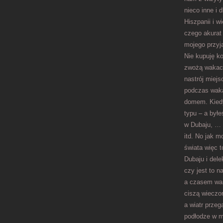
nieco inne i 
Hiszpanii i w
czego akurat
mojego przyja
Nie kupuję k
zwożą wakacyj
nastrój miej
podczas waka
domem. Kiedy
typu – a byłe
w Dubaju, … 
itd. No jak m
świata więc 
Dubaju i del
czy jest to 
a czasem war
ciszą wieczor
a wiatr przeg
podłodze w me