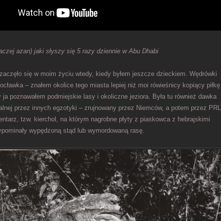
aczej azan) jaki słyszy się 5 razy dziennie w Abu Dhabi
zaczęło się w moim życiu wtedy, kiedy byłem jeszcze dzieckiem. Wędrówki
ocławka – znałem okolice tego miasta lepiej niż moi rówieśnicy kopiący piłkę
 ja poznawałem podmiejskie lasy i okoliczne jeziora. Była tu również dawka
lnej przez innych egzotyki – zrujnowany przez Niemców, a potem przez PRL
ntarz, tzw. kierchol, na którym nagrobne płyty z piaskowca z hebrajskimi
ypominały wypędzoną stąd lub wymordowaną rasę.