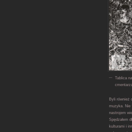
Tablica n
cmentarza
Byli również
muzyka. Nie 
nastrojem wi
Spędzałem dł
kulturami i i