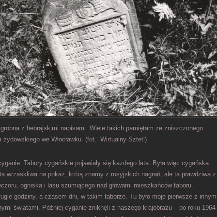
agrobna z hebrajskimi napisami. Wiele takich pamiętam ze zniszczonego
 żydowskiego we Włocławku. (fot. Wirtualny Sztetl)
 cyganie. Tabory cygańskie pojawiały się każdego lata. Była więc cygańska
ta wrzaskliwa na pokaz, którą znamy z rosyjskich nagrań, ale ta prawdziwa z
eczoru, ogniska i lasu szumiącego nad głowami mieszkańców taboru.
ugie godziny, a czasem dni, w takim taborze. Tu było moje pierwsze z innym
nnymi światami. Później cyganie zniknęli z naszego krajobrazu – po roku 1964