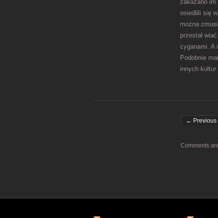
zakazano im 
osiedlili si
można zmusić
przestał wia
cyganami. A w
Podobnie mam
innych kultur
Post navigati
← Previous 
Comments are