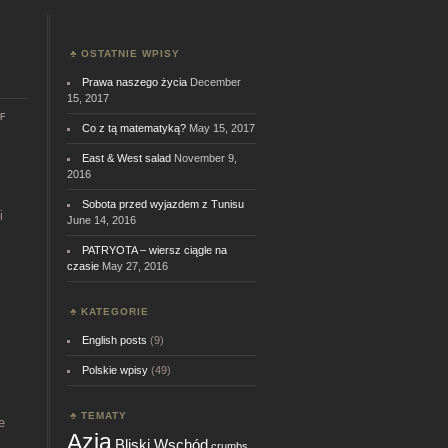
OSTATNIE WPISY
Prawa naszego życia
December
15, 2017
on
f
Co z tą matematyką?
May 15, 2017
Cyganie
i
żydzi
East & West salad
November 9,
2016
Sobota przed wyjazdem z Tunisu
i
June 14, 2016
PATRYOTA – wiersz ciągle na
czasie
May 27, 2016
KATEGORIE
English posts
(9)
Polskie wpisy
(49)
TEMATY
e
Azja
Bliski Wschód
crumbs