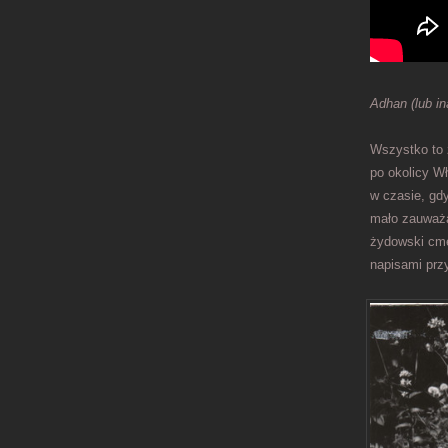
Adhan (lub in
Wszystko to 
po okolicy Wł
w czasie, gdy
mało zauważa
żydowski cme
napisami prz