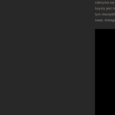
zatrzyma się
turysty jest 
tym niezwykł
świat, któreg