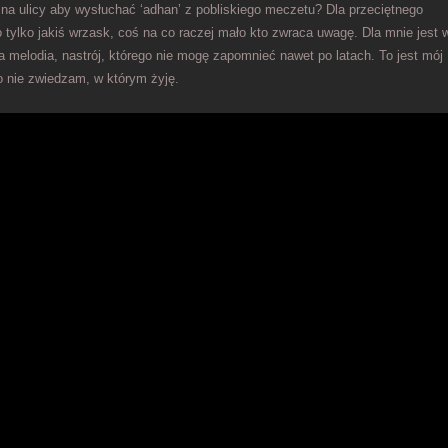
 na ulicy aby wysłuchać ‘adhan’ z pobliskiego meczetu? Dla przeciętnego
to tylko jakiś wrzask, coś na co raczej mało kto zwraca uwagę. Dla mnie jest 
a melodia, nastrój, którego nie mogę zapomnieć nawet po latach. To jest mój
o nie zwiedzam, w którym żyję.