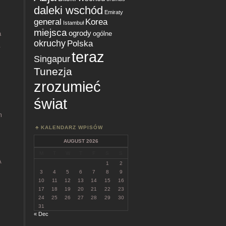
daleki wschód
Emiraty
general
Korea
Istambuł
miejsca
ogrody
ogólne
a
okruchy
Polska
.
teraz
Singapur
Tunezja
zrozumieć
świat
m
KALENDARZ WPISÓW
AUGUST 2026
M
T
W
T
F
S
S
A
1
2
3
4
5
6
7
8
9
10
11
12
13
14
15
16
17
18
19
20
21
22
23
24
25
26
27
28
29
30
31
« Dec