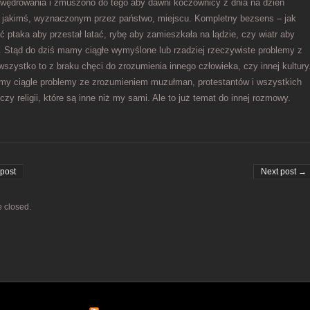
wędrowania i zmuszono do tego aby dawni koczownicy z dnia na dzień
ę w jakimś, wyznaczonym przez państwo, miejscu. Kompletny bezsens – jak
 ptaka aby przestał latać, rybę aby zamieszkała na lądzie, czy wiatr aby
ć. Stąd do dziś mamy ciągłe wymyślone lub rzadziej rzeczywiste problemy z
szystko to z braku chęci do zrozumienia innego człowieka, czy innej kultury
y ciągle problemy ze zrozumieniem muzułman, protestantów i wszystkich
 czy religii, które są inne niż my sami. Ale to już temat do innej rozmowy.
on
post
Next post →
 closed.