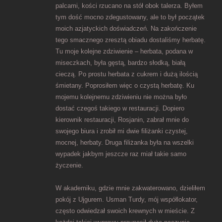
palcami, kości rzucano na stół obok talerza. Byłem
tym dość mocno zdegustowany, ale to był początek
moich azjatyckich doświadczeń. Na zakończenie
tego smacznego zresztą obiadu dostaliśmy herbatę.
Tu moje kolejne zdziwienie – herbata, podana w
miseczkach, była gęstą, bardzo słodką, białą
cieczą. Po prostu herbata z cukrem i dużą ilością
śmietany. Poprosiłem więc o czystą herbatę. Ku
mojemu kolejnemu zdziwieniu nie można było
dostać czegoś takiego w restauracji. Dopiero
kierownik restauracji, Rosjanin, zabrał mnie do
swojego biura i zrobił mi dwie filiżanki czystej,
mocnej, herbaty. Druga filiżanka była na wszelki
wypadek jakbym jeszcze raz miał takie samo
życzenie.
W akademiku, gdzie mnie zakwaterowano, dzieliłem
pokój z Ujgurem. Usman Turdy, mój współlokator,
często odwiedzał swoich krewnych w mieście. Z