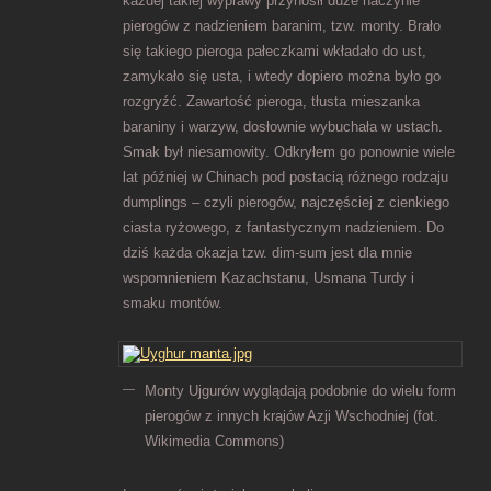
każdej takiej wyprawy przynosił duże naczynie
pierogów z nadzieniem baranim, tzw. monty. Brało
się takiego pieroga pałeczkami wkładało do ust,
zamykało się usta, i wtedy dopiero można było go
rozgryźć. Zawartość pieroga, tłusta mieszanka
baraniny i warzyw, dosłownie wybuchała w ustach.
Smak był niesamowity. Odkryłem go ponownie wiele
lat później w Chinach pod postacią różnego rodzaju
dumplings – czyli pierogów, najczęściej z cienkiego
ciasta ryżowego, z fantastycznym nadzieniem. Do
dziś każda okazja tzw. dim-sum jest dla mnie
wspomnieniem Kazachstanu, Usmana Turdy i
smaku montów.
Monty Ujgurów wyglądają podobnie do wielu form
pierogów z innych krajów Azji Wschodniej (fot.
Wikimedia Commons)