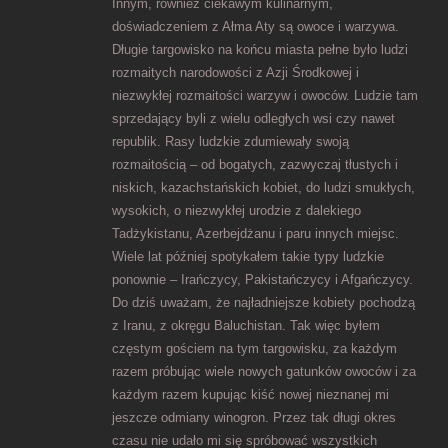
Innym, również ciekawym kulinarnym,
doświadczeniem z Ałma Aty są owoce i warzywa.
Długie targowisko na końcu miasta pełne było ludzi
rozmaitych narodowości z Azji Środkowej i
niezwykłej rozmaitości warzyw i owoców. Ludzie tam
sprzedający byli z wielu odległych wsi czy nawet
republik. Rasy ludzkie zdumiewały swoją
rozmaitością – od bogatych, zazwyczaj tłustych i
niskich, kazachstańskich kobiet, do ludzi smukłych,
wysokich, o niezwykłej urodzie z dalekiego
Tadżykistanu, Azerbejdżanu i paru innych miejsc.
Wiele lat później spotykałem takie typy ludzkie
ponownie – Irańczycy, Pakistańczycy i Afgańczycy.
Do dziś uważam, że najładniejsze kobiety pochodzą
z Iranu, z okręgu Baluchistan. Tak więc byłem
częstym gościem na tym targowisku, za każdym
razem próbując wiele nowych gatunków owoców i za
każdym razem kupując kiść nowej nieznanej mi
jeszcze odmiany winogron. Przez tak długi okres
czasu nie udało mi się spróbować wszystkich