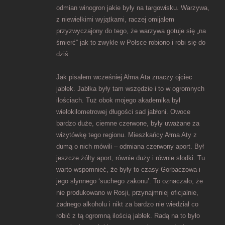
odmian winogron jakie były na targowisku. Warzywa,
z niewielkimi wyjątkami, raczej omijałem
przyzwyczajony do tego, że warzywa gotuje się „na
śmierć” jak to zwykle w Polsce robiono i robi się do
dziś.
Jak pisałem wcześniej Ałma Ata znaczy ojciec
jabłek. Jabłka były tam wszędzie i to w ogromnych
ilościach. Tuż obok mojego akademika był
wielokilometrowej długości sad jabłoni. Owoce
bardzo duże, ciemne czerwone, były uważane za
wizytówkę tego regionu. Mieszkańcy Ałma Aty z
dumą o nich mówili – odmiana czerwony aport. Był
jeszcze żółty aport, równie duży i równie słodki. Tu
warto wspomnieć, że były to czasy Gorbaczowa i
jego słynnego ‘suchego zakonu’. To oznaczało, że
nie produkowano w Rosji, przynajmniej oficjalnie,
żadnego alkoholu i nikt za bardzo nie wiedział co
robić z tą ogromną ilością jabłek. Radą na to było