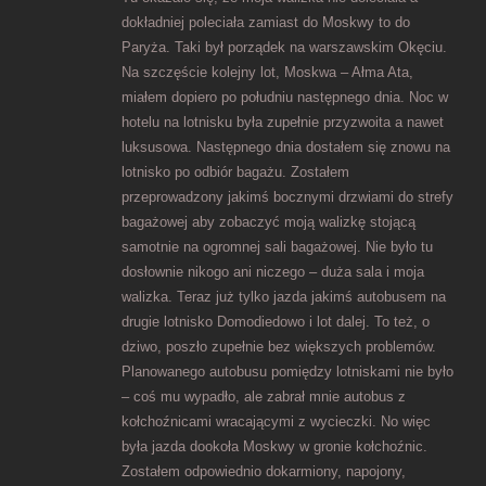
dokładniej poleciała zamiast do Moskwy to do
Paryża. Taki był porządek na warszawskim Okęciu.
Na szczęście kolejny lot, Moskwa – Ałma Ata,
miałem dopiero po południu następnego dnia. Noc w
hotelu na lotnisku była zupełnie przyzwoita a nawet
luksusowa. Następnego dnia dostałem się znowu na
lotnisko po odbiór bagażu. Zostałem
przeprowadzony jakimś bocznymi drzwiami do strefy
bagażowej aby zobaczyć moją walizkę stojącą
samotnie na ogromnej sali bagażowej. Nie było tu
dosłownie nikogo ani niczego – duża sala i moja
walizka. Teraz już tylko jazda jakimś autobusem na
drugie lotnisko Domodiedowo i lot dalej. To też, o
dziwo, poszło zupełnie bez większych problemów.
Planowanego autobusu pomiędzy lotniskami nie było
– coś mu wypadło, ale zabrał mnie autobus z
kołchoźnicami wracającymi z wycieczki. No więc
była jazda dookoła Moskwy w gronie kołchoźnic.
Zostałem odpowiednio dokarmiony, napojony,