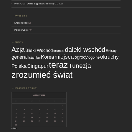
PATRYOTA – wiersz ciągle na czasie
May 27, 2016
KATEGORIE
English posts
(9)
Polskie wpisy
(49)
TEMATY
Azja
daleki wschód
Bliski Wschód
crumbs
Emiraty
miejsca
okruchy
general
Korea
ogrody
ogólne
Istambuł
teraz
Tunezja
Singapur
Polska
zrozumieć świat
KALENDARZ WPISÓW
AUGUST 2026
M
T
W
T
F
S
S
1
2
3
4
5
6
7
8
9
10
11
12
13
14
15
16
17
18
19
20
21
22
23
24
25
26
27
28
29
30
31
« Dec