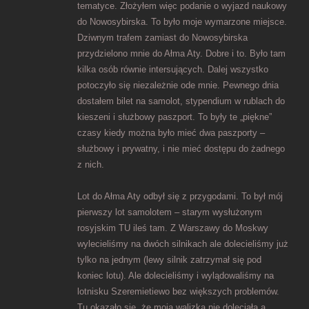
tematyce. Złożyłem więc podanie o wyjazd naukowy
do Nowosybirska. To było moje wymarzone miejsce.
Dziwnym trafem zamiast do Nowosybirska
przydzielono mnie do Ałma Aty. Dobre i to. Było tam
kilka osób równie intersujących. Dalej wszystko
potoczyło się niezależnie ode mnie. Pewnego dnia
dostałem bilet na samolot, stypendium w rublach do
kieszeni i służbowy paszport. To były te „piękne”
czasy kiedy można było mieć dwa paszporty –
służbowy i prywatny, i nie mieć dostępu do żadnego
z nich.
Lot do Ałma Aty odbył się z przygodami. To był mój
pierwszy lot samolotem – starym wysłużonym
rosyjskim TU ileś tam. Z Warszawy do Moskwy
wylecieliśmy na dwóch silnikach ale dolecieliśmy już
tylko na jednym (lewy silnik zatrzymał się pod
koniec lotu). Ale dolecieliśmy i wylądowaliśmy na
lotnisku Szeremietiewo bez większych problemów.
Tu okazało się, że moja walizka nie doleciała a