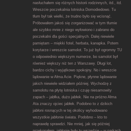
nasłuchałem się różnych historii rodzinnych, itd., itd.
Wreszcie poczekalnia lotniska Domodiedowo. Tu
tłum był tak wielki, że trudno było się wcisnąć.
Próbowałem jakoś się zorganizować w tym tłumie
ale szybko mnie z niego wyłowiono i zabrano do
poczekalni dla gości specjalnych. Dalej niewiele
pamiętam – miękki fotel, herbata, kanapka. Potem
korytarze i wreszcie samolot. To już był ogromny TU
o odpowiednio większym numerze, bo samolot był
również większy niż ten z Warszawy. Długi lot,
bardzo cichy i wyjątkowo spokojny. No i wreszcie
lądowanie w Ałma Acie. Piękne, płynne lądowanie
jakich niewiele widziałem później. Wychodzę z
samolotu na płytę lotniska i czuję niesamowity
zapach – jabłka, dużo jabłek. Nie na próżno Ałma
Ata znaczy ojciec jabłek. Podobno to z dzikich
jabłoni rosnących w tej okolicy wyhodowano
wszystkie jabłonie świata. Podobno – kto to
naprawdę sprawdzi. Nie mniej, jak się później
przekonałem, jabłonie były tu wszędzie – w parkach