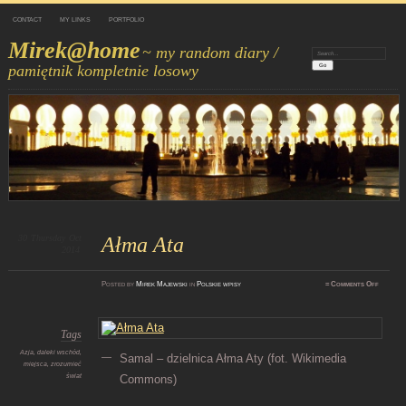
CONTACT
MY LINKS
PORTFOLIO
Mirek@home
~ my random diary /
Search:
pamiętnik kompletnie losowy
30
Thursday
Oct
Ałma Ata
2014
on
Posted
by
Mirek Majewski
in
Polskie wpisy
≈
Comments Off
Ałma
Ata
Tags
Azja
,
daleki wschód
,
Samal – dzielnica Ałma Aty (fot. Wikimedia
miejsca
,
zrozumieć
świat
Commons)