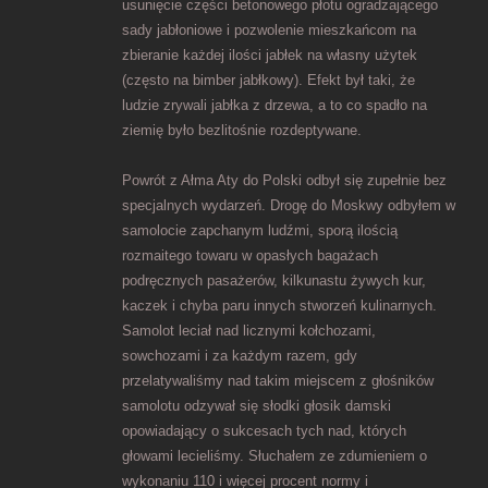
usunięcie części betonowego płotu ogradzającego
sady jabłoniowe i pozwolenie mieszkańcom na
zbieranie każdej ilości jabłek na własny użytek
(często na bimber jabłkowy). Efekt był taki, że
ludzie zrywali jabłka z drzewa, a to co spadło na
ziemię było bezlitośnie rozdeptywane.
Powrót z Ałma Aty do Polski odbył się zupełnie bez
specjalnych wydarzeń. Drogę do Moskwy odbyłem w
samolocie zapchanym ludźmi, sporą ilością
rozmaitego towaru w opasłych bagażach
podręcznych pasażerów, kilkunastu żywych kur,
kaczek i chyba paru innych stworzeń kulinarnych.
Samolot leciał nad licznymi kołchozami,
sowchozami i za każdym razem, gdy
przelatywaliśmy nad takim miejscem z głośników
samolotu odzywał się słodki głosik damski
opowiadający o sukcesach tych nad, których
głowami lecieliśmy. Słuchałem ze zdumieniem o
wykonaniu 110 i więcej procent normy i