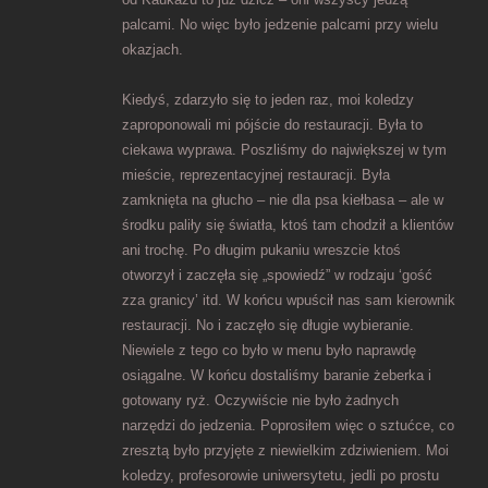
palcami. No więc było jedzenie palcami przy wielu
okazjach.
Kiedyś, zdarzyło się to jeden raz, moi koledzy
zaproponowali mi pójście do restauracji. Była to
ciekawa wyprawa. Poszliśmy do największej w tym
mieście, reprezentacyjnej restauracji. Była
zamknięta na głucho – nie dla psa kiełbasa – ale w
środku paliły się światła, ktoś tam chodził a klientów
ani trochę. Po długim pukaniu wreszcie ktoś
otworzył i zaczęła się „spowiedź” w rodzaju ‘gość
zza granicy’ itd. W końcu wpuścił nas sam kierownik
restauracji. No i zaczęło się długie wybieranie.
Niewiele z tego co było w menu było naprawdę
osiągalne. W końcu dostaliśmy baranie żeberka i
gotowany ryż. Oczywiście nie było żadnych
narzędzi do jedzenia. Poprosiłem więc o sztućce, co
zresztą było przyjęte z niewielkim zdziwieniem. Moi
koledzy, profesorowie uniwersytetu, jedli po prostu