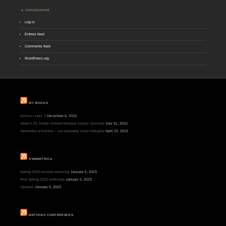
ZARZĄDZANIE
Log in
Entries feed
Comments feed
WordPress.org
MY BOOKS
Szkice część 3
December 6, 2015
Sketch 19: Sultan Ahmed Mosque mosaic revisited
July 31, 2015
Geometria w kolorze – zaczarowany świat trójkątów
April 22, 2015
SYMMETRICA
Spring 2023 second workshop
January 5, 2023
First Spring 2023 workshop
January 5, 2023
Updates
January 5, 2023
MATHCAS CONFERENCES