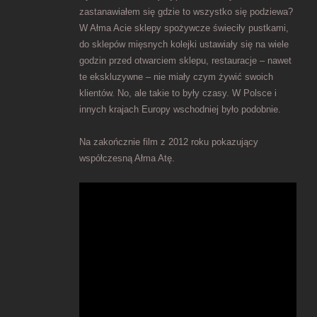
zastanawiałem się gdzie to wszystko się podziewa?
W Ałma Acie sklepy spożywcze świeciły pustkami,
do sklepów mięsnych kolejki ustawiały się na wiele
godzin przed otwarciem sklepu, restauracje – nawet
te ekskluzywne – nie miały czym żywić swoich
klientów. No, ale takie to były czasy. W Polsce i
innych krajach Europy wschodniej było podobnie.
Na zakończnie film z 2012 roku pokazujący
współczesną Ałma Atę.