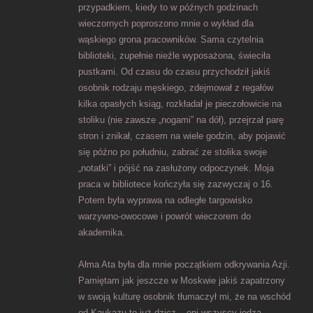
przypadkiem, kiedy to w późnych godzinach
wieczornych poproszono mnie o wykład dla
wąskiego grona pracowników. Sama czytelnia
biblioteki, zupełnie nieźle wyposażona, świeciła
pustkami. Od czasu do czasu przychodził jakiś
osobnik rodzaju męskiego, zdejmował z regałów
kilka opasłych ksiąg, rozkładał je pieczołowicie na
stoliku (nie zawsze „nogami” na dół), przejrzał parę
stron i znikał, czasem na wiele godzin, aby pojawić
się późno po południu, zabrać ze stolika swoje
„notatki” i pójść na zasłużony odpoczynek. Moja
praca w bibliotece kończyła się zazwyczaj o 16.
Potem była wyprawa na odległe targowisko
warzywno-owocowe i powrót wieczorem do
akademika.
Ałma Ata była dla mnie początkiem odkrywania Azji.
Pamiętam jak jeszcze w Moskwie jakiś zapatrzony
w swoją kulturę osobnik tłumaczył mi, że na wschód
od Kaukazu to już dzicz – oni wszyscy jedzą