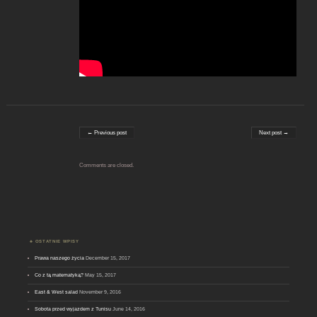
Post navigation
← Previous post
Next post →
Comments are closed.
OSTATNIE WPISY
Prawa naszego życia
December 15, 2017
Co z tą matematyką?
May 15, 2017
East & West salad
November 9, 2016
Sobota przed wyjazdem z Tunisu
June 14, 2016