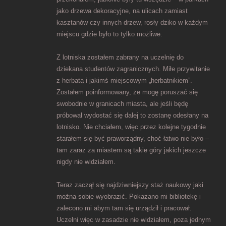
jako drzewa dekoracyjne, na ulicach zamiast
kasztanów czy innych drzew, rosły dziko w każdym
miejscu gdzie było to tylko możliwe.
Z lotniska zostałem zabrany na uczelnię do
dziekana studentów zagranicznych. Miłe przywitanie
z herbatą i jakimś miejscowym „herbatnikiem”.
Zostałem poinformowany, że mogę poruszać się
swobodnie w granicach miasta, ale jeśli będę
próbował wydostać się dalej to zostanę odesłany na
lotnisko. Nie chciałem, więc przez kolejne tygodnie
starałem się być praworządny, choć łatwo nie było –
tam zaraz za miastem są takie góry jakich jeszcze
nigdy nie widziałem.
Teraz zaczął się najdziwniejszy staż naukowy jaki
można sobie wyobrazić. Pokazano mi bibliotekę i
zalecono mi abym tam się urządził i pracował.
Uczelni więc w zasadzie nie widziałem, poza jednym