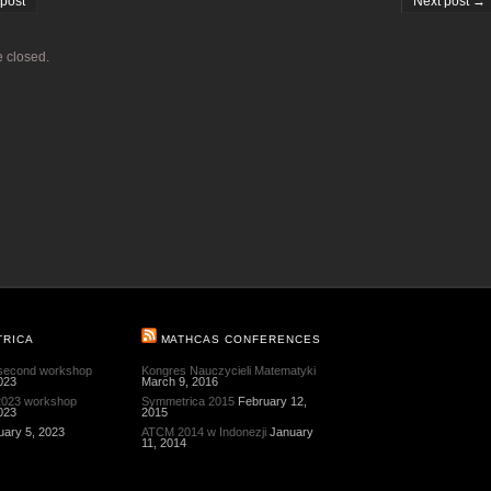
post
Next post →
 closed.
TRICA
MATHCAS CONFERENCES
 second workshop
Kongres Nauczycieli Matematyki
023
March 9, 2016
 2023 workshop
Symmetrica 2015
February 12,
023
2015
uary 5, 2023
ATCM 2014 w Indonezji
January
11, 2014