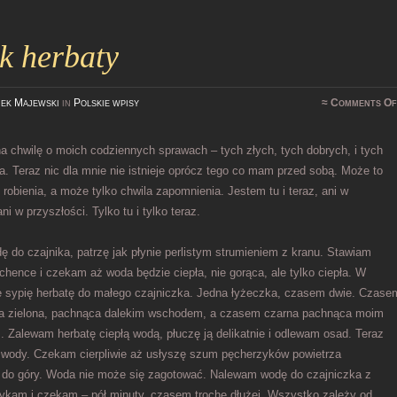
k herbaty
ek Majewski
in
Polskie wpisy
≈
Comments Of
 chwilę o moich codziennych sprawach – tych złych, tych dobrych, i tych
a. Teraz nic dla mnie nie istnieje oprócz tego co mam przed sobą. Może to
e robienia, a może tylko chwila zapomnienia. Jestem tu i teraz, ani w
ani w przyszłości. Tylko tu i tylko teraz.
 do czajnika, patrzę jak płynie perlistym strumieniem z kranu. Stawiam
chence i czekam aż woda będzie ciepła, nie gorąca, ale tylko ciepła. W
 sypię herbatę do małego czajniczka. Jedna łyżeczka, czasem dwie. Czase
ata zielona, pachnąca dalekim wschodem, a czasem czarna pachnąca moim
. Zalewam herbatę ciepłą wodą, płuczę ją delikatnie i odlewam osad. Teraz
ę wody. Czekam cierpliwie aż usłyszę szum pęcherzyków powietrza
 do góry. Woda nie może się zagotować. Nalewam wodę do czajniczka z
ykam i czekam – pół minuty, czasem trochę dłużej. Wszystko zależy od