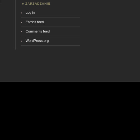
ZARZĄDZANIE
Log in
Entries feed
Comments feed
WordPress.org