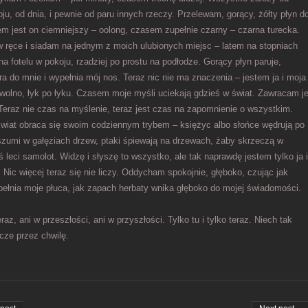
ju, od dnia, i pewnie od paru innych rzeczy. Przelewam, gorący, żółty płyn d
m jest on ciemniejszy – oolong, czasem zupełnie czarny – czarna turecka.
w ręce i siadam na jednym z moich ulubionych miejsc – latem na stopniach
na fotelu w pokoju, rzadziej po prostu na podłodze. Gorący płyn paruje,
a do mnie i wypełnia mój nos. Teraz nic nie ma znaczenia – jestem ja i moja
ę wolno, łyk po łyku. Czasem moje myśli uciekają gdzieś w świat. Zawracam j
Teraz nie czas na myślenie, teraz jest czas na zapomnienie o wszystkim.
wiat obraca się swoim codziennym trybem – księżyc albo słońce wędrują po
 szumi w gałęziach drzew, ptaki śpiewają na drzewach, żaby skrzeczą w
ś leci samolot. Widzę i słyszę to wszystko, ale tak naprawdę jestem tylko ja 
 Nic więcej teraz się nie liczy. Oddycham spokojnie, głęboko, czując jak
pełnia moje płuca, jak zapach herbaty wnika głęboko do mojej świadomości.
eraz, ani w przeszłości, ani w przyszłości. Tylko tu i tylko teraz. Niech tak
cze przez chwilę.
on