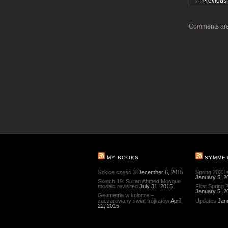
← Previous 
Comments are
MY BOOKS
SYMME
Szkice część 3
December 6, 2015
Spring 2023
January 5, 2
Sketch 19: Sultan Ahmed Mosque
mosaic revisited
July 31, 2015
First Spring
January 5, 2
Geometria w kolorze –
zaczarowany świat trójkątów
April
Updates
Jan
22, 2015