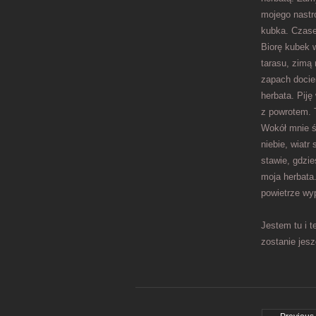
mojego nastro
kubka. Czase
Biorę kubek 
tarasu, zimą 
zapach docier
herbata. Pij
z powrotem. 
Wokół mnie ś
niebie, wiatr
stawie, gdzie
moja herbata.
powietrze wy
Jestem tu i t
zostanie jesz
Post navigati