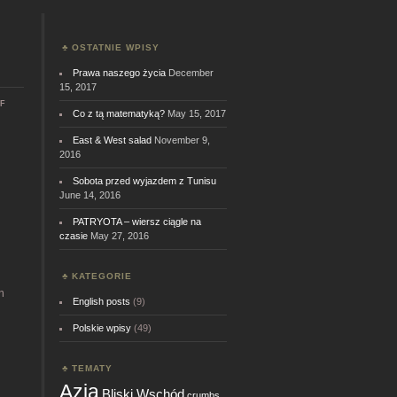
OSTATNIE WPISY
Prawa naszego życia
December
15, 2017
on
f
Co z tą matematyką?
May 15, 2017
Kubek
herbaty
East & West salad
November 9,
2016
Sobota przed wyjazdem z Tunisu
June 14, 2016
PATRYOTA – wiersz ciągle na
czasie
May 27, 2016
KATEGORIE
m
English posts
(9)
Polskie wpisy
(49)
TEMATY
Azja
Bliski Wschód
crumbs