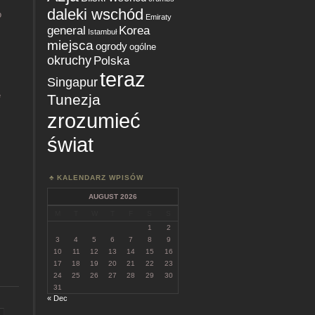
daleki wschód
o
Emiraty
general
Korea
Istambuł
miejsca
ogrody
ogólne
okruchy
Polska
teraz
Singapur
e
Tunezja
zrozumieć
świat
i
KALENDARZ WPISÓW
AUGUST 2026
M
T
W
T
F
S
S
1
2
3
4
5
6
7
8
9
10
11
12
13
14
15
16
17
18
19
20
21
22
23
24
25
26
27
28
29
30
31
« Dec