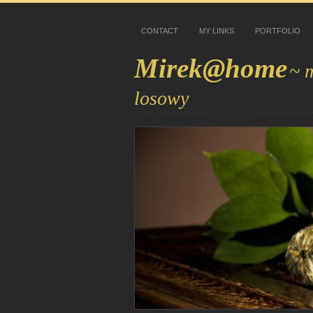
CONTACT
MY LINKS
PORTFOLIO
Mirek@home
~ 
losowy