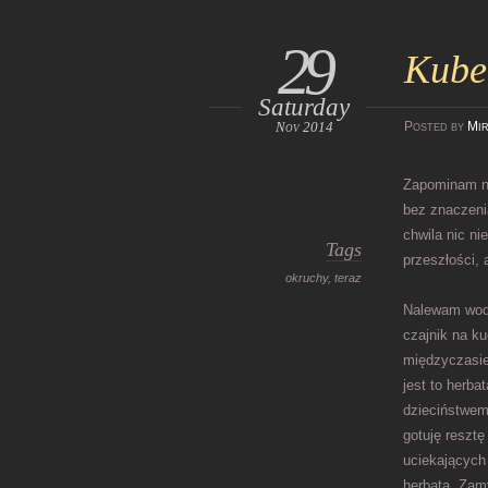
29
Kube
Saturday
Nov 2014
Posted
by
Mir
Zapominam na
bez znaczeni
chwila nic ni
Tags
przeszłości, 
okruchy
,
teraz
Nalewam wodę
czajnik na ku
międzyczasie
jest to herb
dzieciństwem
gotuję reszt
uciekających
herbatą. Zam