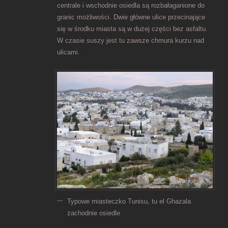
centrale i wschodnie osiedla są rozbałaganione do
granic możliwości. Dwie główne ulice przecinające
się w środku miasta są w dużej części bez asfaltu.
W czasie suszy jest tu zawsze chmura kurzu nad
ulicami.
Typowe miasteczko Tunisu, tu el Ghazala
zachodnie osiedle