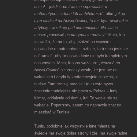
chciał – jeździć po świecie i opowiadać o
matematyce i sztuce lub architekturze
”, albo „
jak ja
bym siedział na Nowej Gwinei, to też bym pisał takie
artykuły i woził się po konferencjach. No, ale ja
muszę pracować na utrzymanie rodziny
”. Mało, kto
zauważa, że na to, aby jeździć po świecie i
opowiadać o matematyce i sztuce, to trzeba jeszcze
coś umieć, aby to opowiadanie nie było kompletnym
nonsensem. Mało, kto zauważa, że „
siedzieć na
Nowej Gwinei
” nie znaczy wcale, że jest się na
wakacjach i artykuły konferencyjnie pisze się z
nudów. Tam też się pracuje i to często bywa
znacznie trudniejsze niż praca w Polsce – inny
klimat, oddalenie od domu, itd. To wcale nie są
wakacje. Popatrzmy, zatem co naprawdę znaczy
mieszkać w Tunisie.
Tunis, podobnie jak wszystkie inne miasta na
świecie ma swoje dobre strony i złe, ma swoje ładne