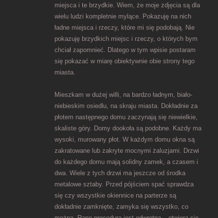
miejsca i te brzydkie. Wiem, że moje zdjęcia są dla
wielu ludzi kompletnie mylące. Pokazuję na nich
ładne miejsca i rzeczy, które mi się podobają. Nie
pokazuję brzydkich miejsc i rzeczy, o których bym
chciał zapomnieć. Dlatego w tym wpisie postaram
się pokazać w miarę obiektywnie obie strony tego
miasta.
Mieszkam w dużej willi, na bardzo ładnym, biało-
niebieskim osiedlu, na skraju miasta. Dokładnie za
płotem następnego domu zaczynają się niewielkie,
skaliste góry. Domy dookoła są podobne. Każdy ma
wysoki, murowany płot. W każdym domu okna są
zakratowane lub zakryte mocnymi żaluzjami. Drzwi
do każdego domu mają solidny zamek, a czasem i
dwa. Wiele z tych drzwi ma jeszcze od środka
metalowe sztaby. Przed pójściem spać sprawdza
się czy wszystkie okiennice na parterze są
dokładnie zamknięte, zamyka się wszystko, co
można. Rano procedura jest odwrotna – otwiera się