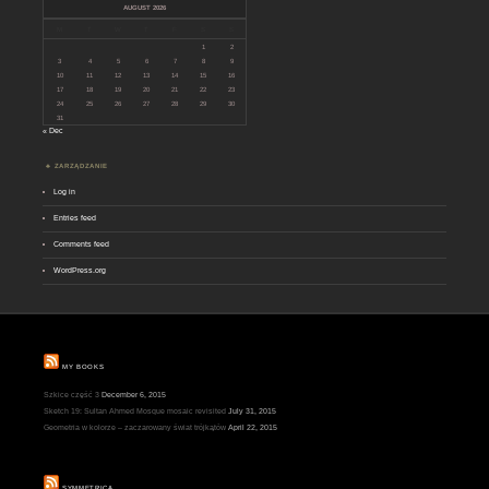
AUGUST 2026
M
T
W
T
F
S
S
1
2
3
4
5
6
7
8
9
10
11
12
13
14
15
16
17
18
19
20
21
22
23
24
25
26
27
28
29
30
31
« Dec
ZARZĄDZANIE
Log in
Entries feed
Comments feed
WordPress.org
MY BOOKS
Szkice część 3
December 6, 2015
Sketch 19: Sultan Ahmed Mosque mosaic revisited
July 31, 2015
Geometria w kolorze – zaczarowany świat trójkątów
April 22, 2015
SYMMETRICA