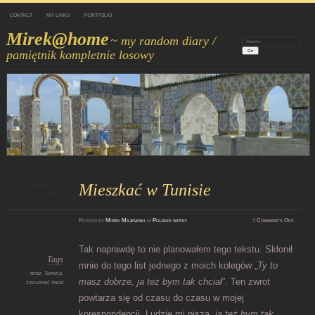
CONTACT
MY LINKS
PORTFOLIO
Mirek@home
~ my random diary /
Search:
pamiętnik kompletnie losowy
25
Sunday
Oct
Mieszkać w Tunisie
2015
on
Posted
by
Mirek Majewski
in
Polskie wpisy
≈
Comments Off
Mieszka
w
Tunisie
Tak naprawdę to nie planowałem tego tekstu. Skłonił
Tags
mnie do tego list jednego z moich kolegów „
Ty to
teraz
,
Tunezja
,
masz dobrze, ja też bym tak chciał
”. Ten zwrot
zrozumieć świat
powtarza się od czasu do czasu w mojej
korespondencji. Ludzie mi piszą „
ja też bym tak