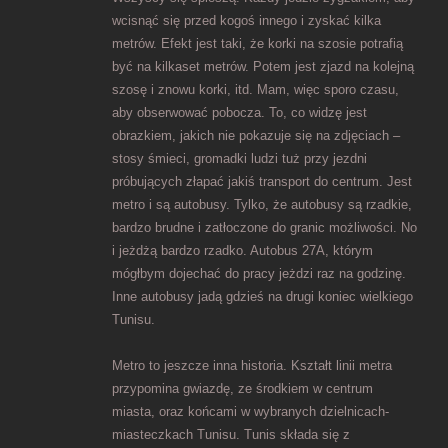
wcisnąć się przed kogoś innego i zyskać kilka
metrów. Efekt jest taki, że korki na szosie potrafią
być na kilkaset metrów. Potem jest zjazd na kolejną
szosę i znowu korki, itd. Mam, więc sporo czasu,
aby obserwować pobocza. To, co widzę jest
obrazkiem, jakich nie pokazuje się na zdjęciach –
stosy śmieci, gromadki ludzi tuż przy jezdni
próbujących złapać jakiś transport do centrum. Jest
metro i są autobusy. Tylko, że autobusy są rzadkie,
bardzo brudne i zatłoczone do granic możliwości. No
i jeżdżą bardzo rzadko. Autobus 27A, którym
mógłbym dojechać do pracy jeżdzi raz na godzinę.
Inne autobusy jadą gdzieś na drugi koniec wielkiego
Tunisu.
Metro to jeszcze inna historia. Kształt linii metra
przypomina gwiazdę, ze środkiem w centrum
miasta, oraz końcami w wybranych dzielnicach-
miasteczkach Tunisu. Tunis składa się z