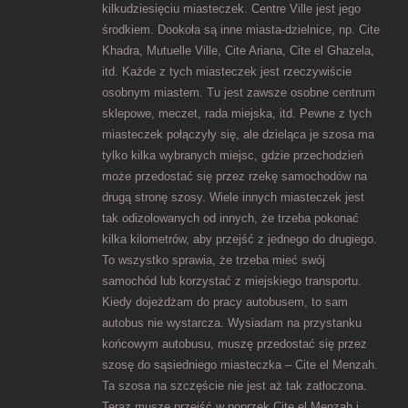
kilkudziesięciu miasteczek. Centre Ville jest jego
środkiem. Dookoła są inne miasta-dzielnice, np. Cite
Khadra, Mutuelle Ville, Cite Ariana, Cite el Ghazela,
itd. Każde z tych miasteczek jest rzeczywiście
osobnym miastem. Tu jest zawsze osobne centrum
sklepowe, meczet, rada miejska, itd. Pewne z tych
miasteczek połączyły się, ale dzieląca je szosa ma
tylko kilka wybranych miejsc, gdzie przechodzień
może przedostać się przez rzekę samochodów na
drugą stronę szosy. Wiele innych miasteczek jest
tak odizolowanych od innych, że trzeba pokonać
kilka kilometrów, aby przejść z jednego do drugiego.
To wszystko sprawia, że trzeba mieć swój
samochód lub korzystać z miejskiego transportu.
Kiedy dojeżdżam do pracy autobusem, to sam
autobus nie wystarcza. Wysiadam na przystanku
końcowym autobusu, muszę przedostać się przez
szosę do sąsiedniego miasteczka – Cite el Menzah.
Ta szosa na szczęście nie jest aż tak zatłoczona.
Teraz muszę przejść w poprzek Cite el Menzah i