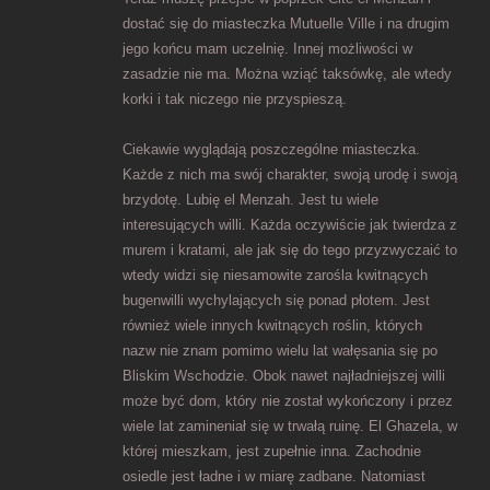
dostać się do miasteczka Mutuelle Ville i na drugim
jego końcu mam uczelnię. Innej możliwości w
zasadzie nie ma. Można wziąć taksówkę, ale wtedy
korki i tak niczego nie przyspieszą.
Ciekawie wyglądają poszczególne miasteczka.
Każde z nich ma swój charakter, swoją urodę i swoją
brzydotę. Lubię el Menzah. Jest tu wiele
interesujących willi. Każda oczywiście jak twierdza z
murem i kratami, ale jak się do tego przyzwyczaić to
wtedy widzi się niesamowite zarośla kwitnących
bugenwilli wychylających się ponad płotem. Jest
również wiele innych kwitnących roślin, których
nazw nie znam pomimo wielu lat wałęsania się po
Bliskim Wschodzie. Obok nawet najładniejszej willi
może być dom, który nie został wykończony i przez
wiele lat zamineniał się w trwałą ruinę. El Ghazela, w
której mieszkam, jest zupełnie inna. Zachodnie
osiedle jest ładne i w miarę zadbane. Natomiast