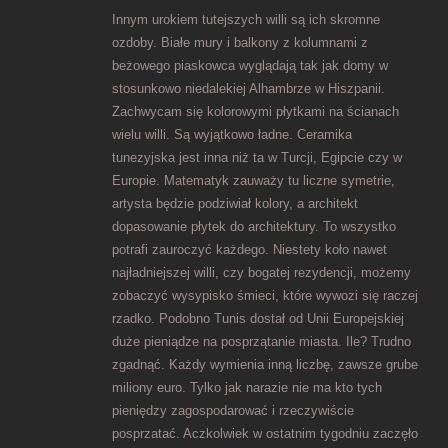
Innym urokiem tutejszych willi są ich skromne
ozdoby. Białe mury i balkony z kolumnami z
beżowego piaskowca wyglądają tak jak domy w
stosunkowo niedalekiej Alhambrze w Hiszpanii.
Zachwycam się kolorowymi płytkami na ścianach
wielu willi. Są wyjątkowo ładne. Ceramika
tunezyjska jest inna niż ta w Turcji, Egipcie czy w
Europie. Matematyk zauważy tu liczne symetrie,
artysta będzie podziwiał kolory, a architekt
dopasowanie płytek do architektury. To wszystko
potrafi zauroczyć każdego. Niestety koło nawet
najładniejszej willi, czy bogatej rezydencji, możemy
zobaczyć wysypisko śmieci, które wywozi się raczej
rzadko. Podobno Tunis dostał od Unii Europejskiej
duże pieniądze na posprzątanie miasta. Ile? Trudno
zgadnąć. Każdy wymienia inną liczbę, zawsze grube
miliony euro. Tylko jak narazie nie ma kto tych
pieniędzy zagospodarować i rzeczywiście
posprzatać. Aczkolwiek w ostatnim tygodniu zaczęło