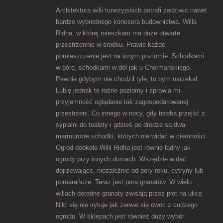
Architektura willi tunezyjskich potrafi zadziwić nawet
bardzo wybrednego konesera budownictwa. Willa
Ridha, w której mieszkam ma duże otwarte
przestrzennie w środku. Prawie każde
pomieszczenie jest na innym poziomie. Schodkami
w górę, schodkami w dół jak u Chormańskiego.
Pewnie gdybym nie chodził tyle, to bym narzekał.
Lubię jednak te rożne poziomy i sprawia mi
przyjemność oglądanie tak zagospodarowanej
przestrzeni. Co innego w nocy, gdy trzeba przejść z
sypialni do toalety i gdzieś po drodze są dwa
marmurowe schodki, których nie widać w ciemności.
Ogród dookoła Willi Ridha jest równie ładny jak
ogrody przy innych domach. Wszędzie widać
dojrzewające, niezależnie od pory roku, cytryny lub
pomarańcze. Teraz jest pora granatów. W wielu
willach dorodne granaty zwisają przez płot na ulicę.
Nikt się nie irytuje jak zerwie się owoc z cudzego
ogrodu. W sklepach jest również duży wybór