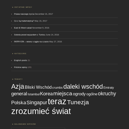
OSTATNIE WPISY
Prawa naszego życia
December 15, 2017
Co z tą matematyką?
May 15, 2017
East & West salad
November 9, 2016
Sobota przed wyjazdem z Tunisu
June 14, 2016
PATRYOTA – wiersz ciągle na czasie
May 27, 2016
KATEGORIE
English posts
(9)
Polskie wpisy
(49)
TEMATY
Azja
daleki wschód
Bliski Wschód
crumbs
Emiraty
miejsca
okruchy
general
Korea
ogrody
ogólne
Istambuł
teraz
Tunezja
Singapur
Polska
zrozumieć świat
KALENDARZ WPISÓW