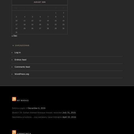
AUGUST 2026
M
T
W
T
F
S
S
1
2
3
4
5
6
7
8
9
10
11
12
13
14
15
16
17
18
19
20
21
22
23
24
25
26
27
28
29
30
31
« Dec
ZARZĄDZANIE
Log in
Entries feed
Comments feed
WordPress.org
MY BOOKS
Szkice część 3
December 6, 2015
Sketch 19: Sultan Ahmed Mosque mosaic revisited
July 31, 2015
Geometria w kolorze – zaczarowany świat trójkątów
April 22, 2015
SYMMETRICA