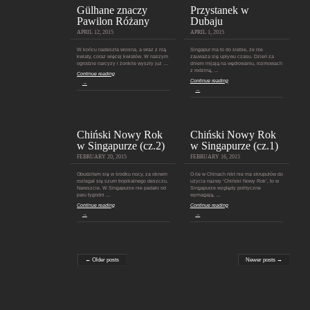
Gülhane znaczy
Przystanek w
Pawilon Różany
Dubaju
APRIL 12, 2015
APRIL 1, 2015
W końcu nadeszła wiosna, a wraz z nią
Singapur ma to do siebie, że nie
kwiaty, coraz więcej kwiatów. W naszym
zauważa się upływu czasu. Dzień za
ogrodzie narcyzy i żonkile wyszły już …
dniem mijają na wędrowaniu, rozmowach
z rodziną, …
Continue reading
Continue reading
→
→
Chiński Nowy Rok
Chiński Nowy Rok
w Singapurze (cz.2)
w Singapurze (cz.1)
FEBRUARY 20, 2015
FEBRUARY 16, 2015
Obudziłem się w środku nocy, za oknem
O ile w Chinach nikt nie ma skrupułów do
rozlegał się szum tropikalnego deszczu.
użycia nazwy ‘Chiński Nowy Rok’, to w
Nareszcie. W Singapurze nie padało od
Singapurze względy polityczne
paru tygodni …
wymagają, …
Continue reading
Continue reading
→
→
← Older posts
Newer posts →