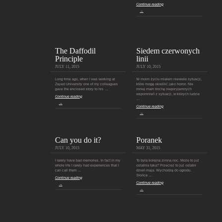
Continue reading
→
The Daffodil
Siedem czerwonych
Principle
linii
JULY 11, 2015
JULY 10, 2015
Long time ago, when I was working at
W moim życiu miałem niewiele sytuacji,
Zayed University one of my colleagues
które mogę określić jako horror. Nie
gave the enclosed story to his …
mniej mam trochę nieprzyjemnych
wspomnień z sytuacji, w których ludzie
Continue reading
…
→
Continue reading
→
Can you do it?
Poranek
JULY 10, 2015
MAY 31, 2015
I rarely have bad memories. In fact in my
To była kolejna zimna noc. Może to już
whole life I rarely had experiences that I
ostatnia taka? Przecież to już ostatni
can call them …
dzień maja. Wychodzę do ogrodu.
Słońce …
Continue reading
Continue reading
→
→