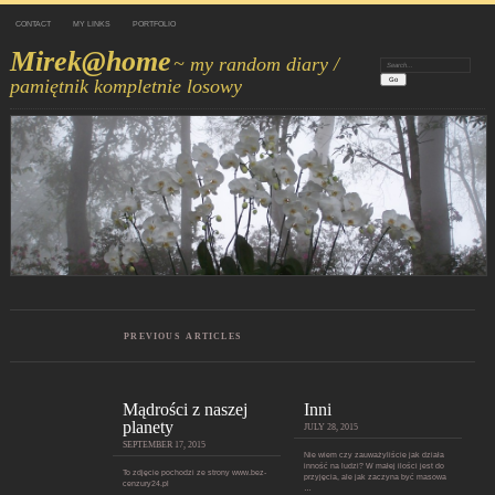
CONTACT
MY LINKS
PORTFOLIO
Mirek@home
~ my random diary /
Search:
pamiętnik kompletnie losowy
PREVIOUS ARTICLES
Mądrości z naszej
Inni
planety
JULY 28, 2015
SEPTEMBER 17, 2015
Nie wiem czy zauważyliście jak działa
inność na ludzi? W małej ilości jest do
To zdjęcie pochodzi ze strony www.bez-
przyjęcia, ale jak zaczyna być masowa
cenzury24.pl
…