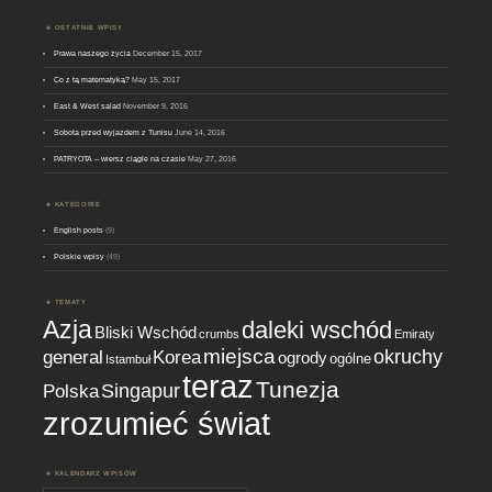
OSTATNIE WPISY
Prawa naszego życia
December 15, 2017
Co z tą matematyką?
May 15, 2017
East & West salad
November 9, 2016
Sobota przed wyjazdem z Tunisu
June 14, 2016
PATRYOTA – wiersz ciągle na czasie
May 27, 2016
KATEGORIE
English posts
(9)
Polskie wpisy
(49)
TEMATY
Azja
daleki wschód
Bliski Wschód
crumbs
Emiraty
miejsca
okruchy
general
Korea
ogrody
ogólne
Istambuł
teraz
Tunezja
Singapur
Polska
zrozumieć świat
KALENDARZ WPISÓW